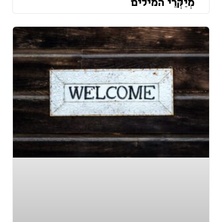
מְיַקְּרֵי המילים