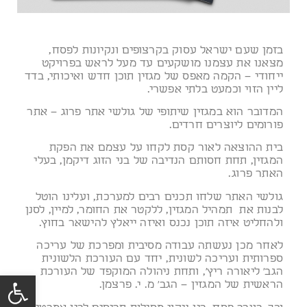
בזמן שעם ישראל עסוק בקרצופים ונקיונות לפסח,
מצאנו את עצמנו מושקעים עד מעל לראש בפרויקט
ייחודי – הקמה מאפס של מגזין תוכן חדש ואיכותי, בדד
ליין הזוי וכמעט בלתי אפשרי.
המדובר הוא במגזין שיתופי של גולשי אתר פרוג – אתר
פורומים ליוצרים חרדים.
בית ההוצאה לאור קסת לקחו על עצמם את הפקת
המגזין, תחת חסותם הנדיבה של בני הזוג דיקמן, בעלי
האתר פרוג.
גולשי האתר שלחו תכנים רבים למערכת, ועלינו הוטל
לבנות את תמהיל המגזין, ללקטר את החומר, למיין, לסנן
ולהחליט איזה תוכן נכנס ואיזה ייאלץ להישאר בחוץ.
לאחר מכן נעשתה עבודה מסיבית ומפרכת של עריכה
ספרותית ועריכה לשונית, יחד עם העורכת הלשונית
הגב' ליאורה ריץ', ותחת ניהולה המוקפד של העורכת
פתח סרג
הראשית של המגזין – הגב' מ. י. פרצמן.