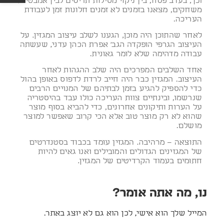
וכך, בערב פסח, בין ניקוי מסילות תריסים לבין אמבטיית
משחקים, מצאנו בזמנים לא זמנים חלונות זמן לעבודת
העריכה.
לאחר שהתוכן היה מוכן, הגענו לשלב עיצוב המגזין. על
העיצוב הגרפי הופקדה הגב' אפרת הכהן עדני, שעשתה
עבודה מדהימה שלא לומר גאונית.
אחד השלבים המפרכים היה שלב ההגהות לאחר
העיצוב. המגזין כבר היה חייב לרדת לדפוס באופן בהול
כדי להספיק להגיע בזמן לבתיהם של המנויים הרבים
שנרשמו, ובינתיים צוות העריכה כולו עבד בהיסטריה
על הערות ותיקונים אחרונים, כדי להביא בסוף מוצר
שהוא לא רק מוצר טוב אלא הכי קרוב שאפשר למוצר
מושלם.
התוצאה – מרהיבה. המגזין עומד בכבוד בסטנדרטים
של המגזינים הגדולים והמובילים ואנו גאים להיות
חתומים בעמוד הקרדיטים של המגזין.
נו, מה אתה אומר?
המייל שלך הוא אישי, לכן הוא גם לא יוצג באתר.